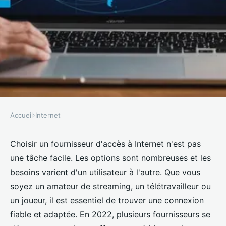
Accueil
›
Internet
INTERNET
Les meilleurs fournisseurs
Choisir un fournisseur d'accès à Internet n'est pas
une tâche facile. Les options sont nombreuses et les
d'accès à internet en 2022
besoins varient d'un utilisateur à l'autre. Que vous
soyez un amateur de streaming, un télétravailleur ou
Arthur
•
16 octobre 2024
•
6 min de lecture
un joueur, il est essentiel de trouver une connexion
fiable et adaptée. En 2022, plusieurs fournisseurs se