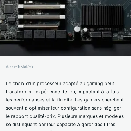
Accueil
›
Matériel
MATÉRIEL
Processeurs pour le gaming:
Le choix d'un processeur adapté au gaming peut
transformer l'expérience de jeu, impactant à la fois
quels sont les meilleurs ?
les performances et la fluidité. Les gamers cherchent
souvent à optimiser leur configuration sans négliger
Benjamin
•
16 octobre 2024
•
10 min de lecture
le rapport qualité-prix. Plusieurs marques et modèles
se distinguent par leur capacité à gérer des titres