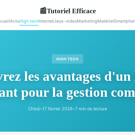
Tutoriel Efficace
📰
cueil
Actu
High tech
Internet
Jeux-video
Marketing
Matériel
Smartpho
HIGH TECH
rez les avantages d'un l
nt pour la gestion co
Chloé
•
17 février 2026
•
7 min de lecture