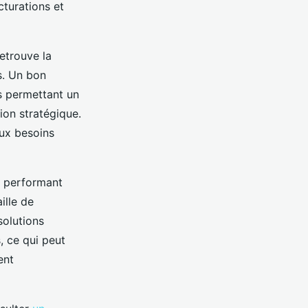
cturations et
retrouve la
es. Un bon
s permettant un
ion stratégique.
aux besoins
el performant
ille de
solutions
, ce qui peut
ent