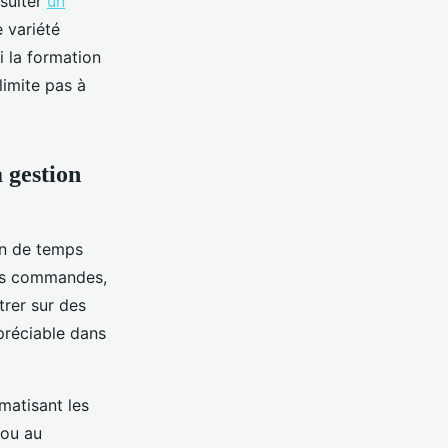
nsulter
un
 variété
i la formation
limite pas à
 gestion
in de temps
des commandes,
trer sur des
ppréciable dans
matisant les
 ou au