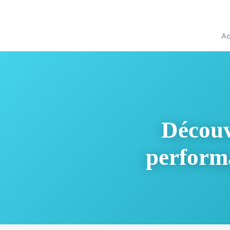
Ac
Découv
performa