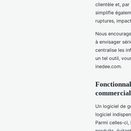
clientèle et, pa
simplifie égalem
ruptures, impact
Nous encourageo
à envisager sér
centralise les i
un tel outil, vo
inedee.com.
Fonctionnali
commercial
Un logiciel de g
logiciel indisp
Parmi celles-ci,
produits, évitan