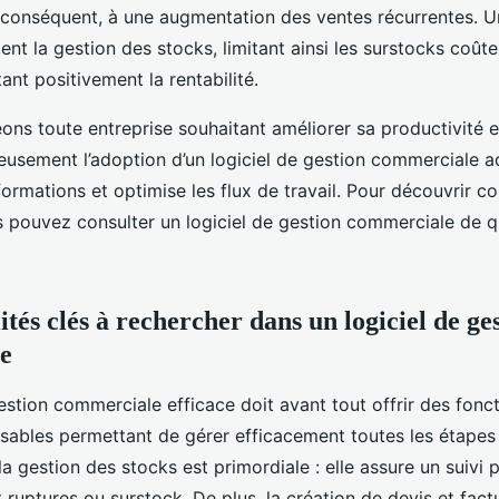
r conséquent, à une augmentation des ventes récurrentes. Un
ent la gestion des stocks, limitant ainsi les surstocks coût
ant positivement la rentabilité.
ns toute entreprise souhaitant améliorer sa productivité et
ieusement l’adoption d’un logiciel de gestion commerciale a
nformations et optimise les flux de travail. Pour découvrir 
us pouvez consulter un logiciel de gestion commerciale de q
tés clés à rechercher dans un logiciel de ge
e
estion commerciale efficace doit avant tout offrir des fonct
ensables permettant de gérer efficacement toutes les étape
 la gestion des stocks est primordiale : elle assure un suivi 
t ruptures ou surstock. De plus, la création de devis et fact