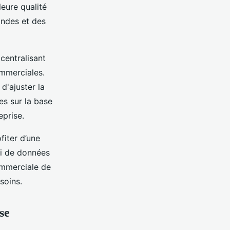
leure qualité
andes et des
 centralisant
ommerciales.
d'ajuster la
es sur la base
eprise.
fiter d’une
ivi de données
commerciale de
soins.
se