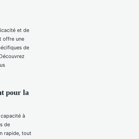
icacité et de
t offre une
pécifiques de
. Découvrez
us
nt pour la
 capacité à
es de
in rapide, tout