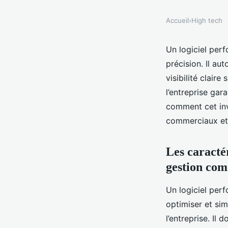
Accueil
›
High tech
Un logiciel perf
précision. Il au
visibilité clair
l’entreprise gar
comment cet in
commerciaux et s
Les caractér
gestion co
Un logiciel per
optimiser et sim
l’entreprise. Il 