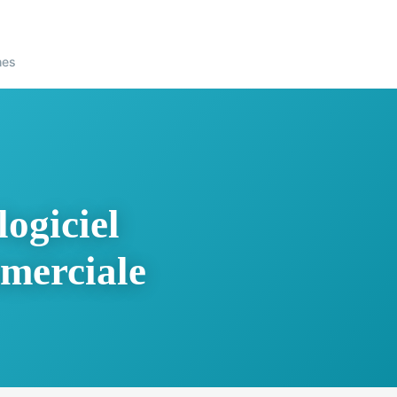
nes
ogiciel
mmerciale