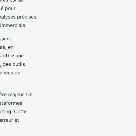
sé pour
analyses précises
commerciale.
ssent
nts, en
s offre une
 des outils
dances du
tère majeur. Un
lateformes
eting. Cette
erreur et