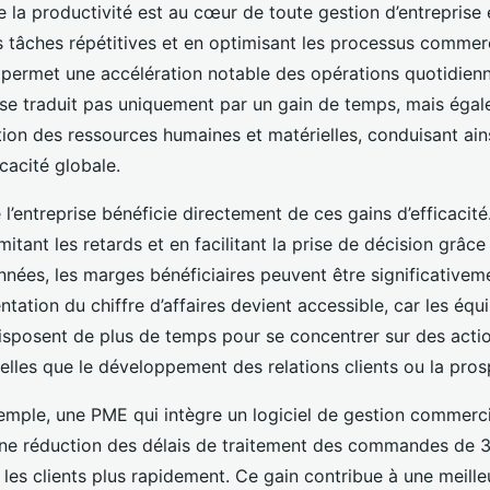
e la productivité est au cœur de toute gestion d’entreprise 
s tâches répétitives et en optimisant les processus commer
n permet une accélération notable des opérations quotidien
 se traduit pas uniquement par un gain de temps, mais éga
tion des ressources humaines et matérielles, conduisant ain
icacité globale.
e l’entreprise bénéficie directement de ces gains d’efficacité
imitant les retards et en facilitant la prise de décision grâc
onnées, les marges bénéficiaires peuvent être significativem
ntation du chiffre d’affaires devient accessible, car les équ
sposent de plus de temps pour se concentrer sur des actio
telles que le développement des relations clients ou la pros
emple, une PME qui intègre un logiciel de gestion commerc
 une réduction des délais de traitement des commandes de 3
 les clients plus rapidement. Ce gain contribue à une meille