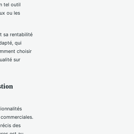
 tel outil
eux ou les
 sa rentabilité
dapté, qui
comment choisir
ualité sur
stion
ionnalités
s commerciales.
précis des
ures est au