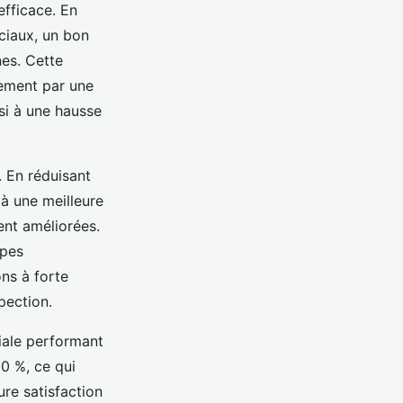
efficace. En
ciaux, un bon
nes. Cette
lement par une
si à une hausse
. En réduisant
e à une meilleure
ent améliorées.
ipes
ns à forte
pection.
iale performant
0 %, ce qui
ure satisfaction