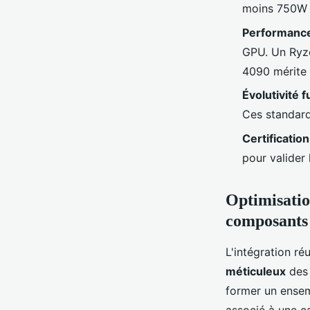
moins 750W 
Performance
GPU. Un Ryze
4090 mérite 
Évolutivité f
Ces standard
Certificatio
pour valider 
Optimisatio
composants
L'intégration r
méticuleux
des 
former un ensem
associé à une c