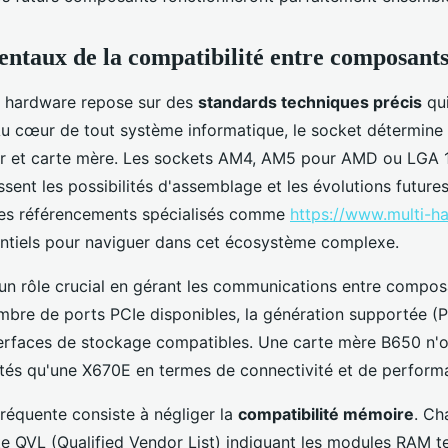
ntaux de la compatibilité entre composant
é hardware repose sur des
standards techniques précis
qui
 cœur de tout système informatique, le socket détermine l
ur et carte mère. Les sockets AM4, AM5 pour AMD ou LGA 
issent les possibilités d'assemblage et les évolutions future
Les référencements spécialisés comme
https://www.multi-h
ntiels pour naviguer dans cet écosystème complexe.
 un rôle crucial en gérant les communications entre composa
mbre de ports PCIe disponibles, la génération supportée (P
nterfaces de stockage compatibles. Une carte mère B650 n'of
tés qu'une X670E en termes de connectivité et de perform
 fréquente consiste à négliger la
compatibilité mémoire
. Ch
e QVL (Qualified Vendor List) indiquant les modules RAM te