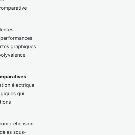
 comparative
lentes
s performances
artes graphiques
 polyvalence
omparatives
tion électrique
ogiques qui
tions
a compréhension
odèles sous-