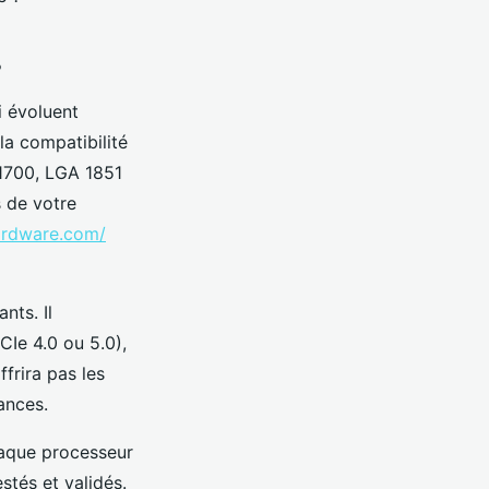
s
 évoluent
a compatibilité
1700, LGA 1851
s de votre
ardware.com/
nts. Il
CIe 4.0 ou 5.0),
frira pas les
ances.
aque processeur
stés et validés.