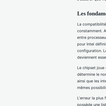
Chloé
•
13 novembre 2025
•
6 min de lecture
Les fondame
La compatibilit
constamment. Au
entre processe
pour Intel défin
configuration. 
deviennent esse
Le chipset joue
détermine le no
ainsi que les i
mêmes possibili
L'erreur la plus
possède une list