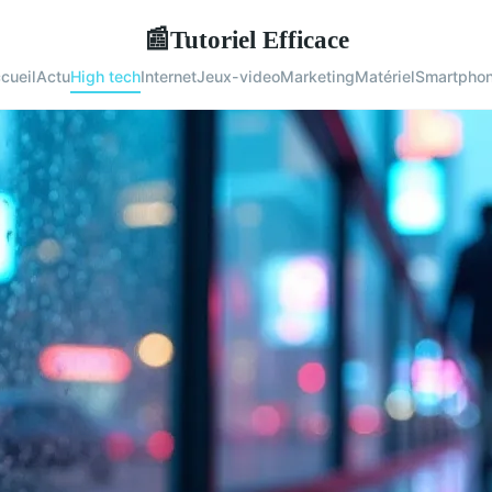
Tutoriel Efficace
📰
cueil
Actu
High tech
Internet
Jeux-video
Marketing
Matériel
Smartpho