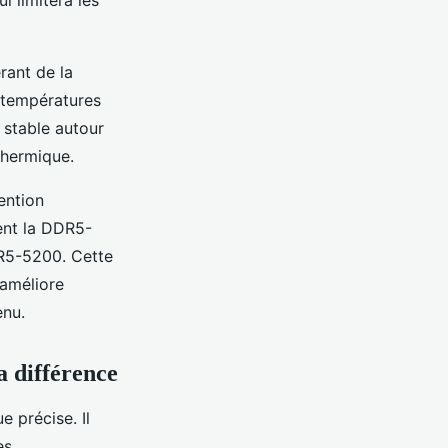
rant de la
 températures
 stable autour
thermique.
ention
ent la DDR5-
DR5-5200. Cette
 améliore
enu.
a différence
 précise. Il
es