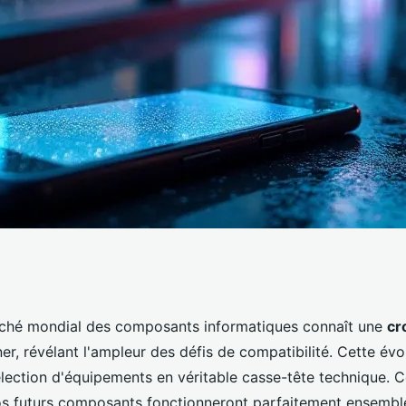
e boussole dans la
rché mondial des composants informatiques connaît une
cr
er, révélant l'ampleur des défis de compatibilité. Cette évo
élection d'équipements en véritable casse-tête technique.
os futurs composants fonctionneront parfaitement ensembl