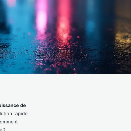
oissance de
lution rapide
 Comment
e ?