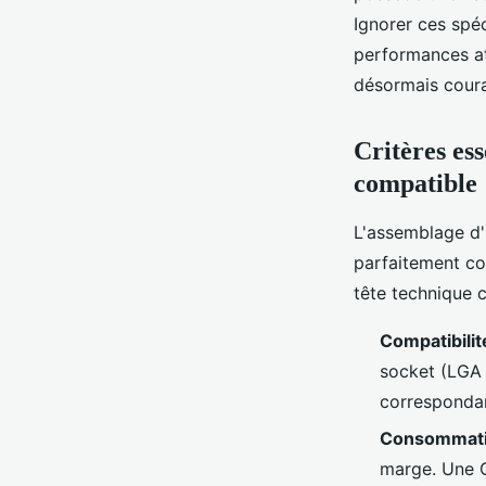
Ignorer ces spéc
performances at
désormais cour
Critères es
compatible
L'assemblage d'
parfaitement co
tête technique 
Compatibilit
socket (LGA 
correspondan
Consommatio
marge. Une G