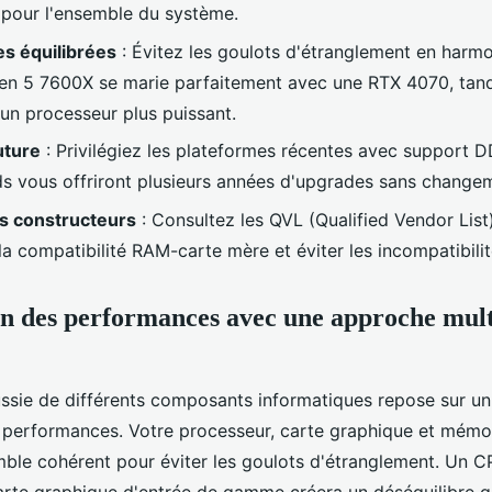
pour l'ensemble du système.
s équilibrées
: Évitez les goulots d'étranglement en harm
n 5 7600X se marie parfaitement avec une RTX 4070, tan
un processeur plus puissant.
uture
: Privilégiez les plateformes récentes avec support D
s vous offriront plusieurs années d'upgrades sans change
ns constructeurs
: Consultez les QVL (Qualified Vendor List
la compatibilité RAM-carte mère et éviter les incompatibilit
n des performances avec une approche mult
éussie de différents composants informatiques repose sur u
performances. Votre processeur, carte graphique et mémoi
ble cohérent pour éviter les goulots d'étranglement. Un C
arte graphique d'entrée de gamme créera un déséquilibre qui