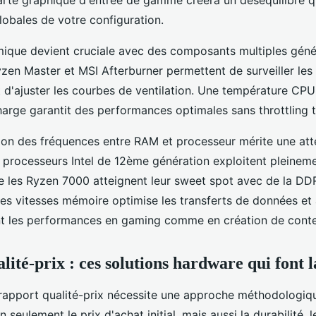
obales de votre configuration.
mique devient cruciale avec des composants multiples géné
zen Master et MSI Afterburner permettent de surveiller les
t d'ajuster les courbes de ventilation. Une température CPU
arge garantit des performances optimales sans throttling 
ion des fréquences entre RAM et processeur mérite une att
es processeurs Intel de 12ème génération exploitent pleinem
e les Ryzen 7000 atteignent leur sweet spot avec de la D
es vitesses mémoire optimise les transferts de données et
nt les performances en gaming comme en création de cont
ité-prix : ces solutions hardware qui font l
 rapport qualité-prix nécessite une approche méthodologique
 seulement le prix d'achat initial, mais aussi la durabilité, l