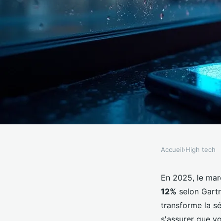
Accueil
›
High tech
HIGH TECH
Multi hardware : votr
En 2025, le ma
12%
selon Gartn
technologie de 2025
transforme la s
s'assurer que v