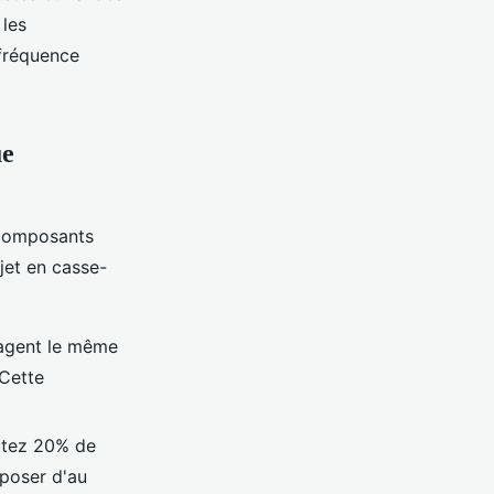
 les
fréquence
ue
 composants
jet en casse-
tagent le même
Cette
outez 20% de
poser d'au