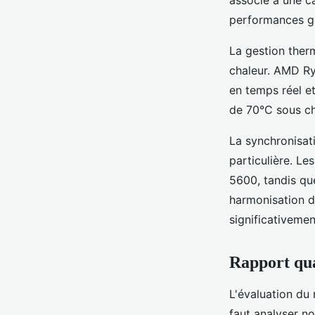
performances gl
La gestion ther
chaleur. AMD Ry
en temps réel e
de 70°C sous ch
La synchronisat
particulière. L
5600, tandis qu
harmonisation d
significativeme
Rapport qual
L'évaluation du
faut analyser non