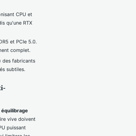
onisant CPU et
dis qu'une RTX
DR5 et PCIe 5.0.
ment complet.
) des fabricants
és subtiles.
i-
n
équilibrage
re vive doivent
PU puissant
 limitera les