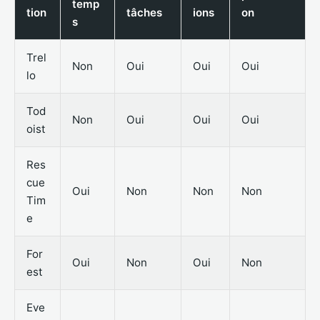
temp
tion
tâches
ions
on
s
Trel
Non
Oui
Oui
Oui
lo
Tod
Non
Oui
Oui
Oui
oist
Res
cue
Oui
Non
Non
Non
Tim
e
For
Oui
Non
Oui
Non
est
Eve