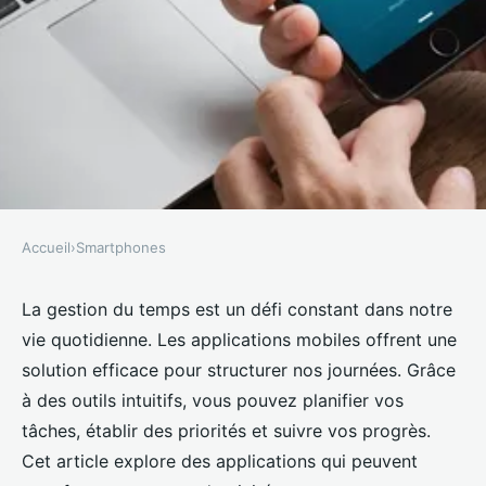
Accueil
›
Smartphones
SMARTPHONES
Des applications mobiles pour
La gestion du temps est un défi constant dans notre
vie quotidienne. Les applications mobiles offrent une
une meilleure gestion de temps
solution efficace pour structurer nos journées. Grâce
à des outils intuitifs, vous pouvez planifier vos
François
•
16 octobre 2024
•
7 min de lecture
tâches, établir des priorités et suivre vos progrès.
Cet article explore des applications qui peuvent