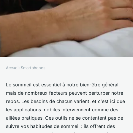
Accueil
›
Smartphones
SMARTPHONES
Les applications mobiles pour
Le sommeil est essentiel à notre bien-être général,
mais de nombreux facteurs peuvent perturber notre
améliorer votre sommeil
repos. Les besoins de chacun varient, et c'est ici que
les applications mobiles interviennent comme des
François
•
16 octobre 2024
•
5 min de lecture
alliées pratiques. Ces outils ne se contentent pas de
suivre vos habitudes de sommeil : ils offrent des