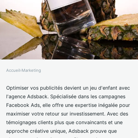
Accueil
›
Marketing
MARKETING
Optimisez vos publicités avec
Optimiser vos publicités devient un jeu d'enfant avec
l'agence Adsback. Spécialisée dans les campagnes
l'agence adsback : succès
Facebook Ads, elle offre une expertise inégalée pour
garanti !
maximiser votre retour sur investissement. Avec des
témoignages clients plus que convaincants et une
Florian
•
22 mars 2025
•
4 min de lecture
approche créative unique, Adsback prouve que