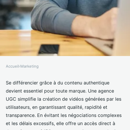
Accueil
›
Marketing
MARKETING
Agence ugc : boostez votre
Se différencier grâce à du contenu authentique
devient essentiel pour toute marque. Une agence
visibilité avec du contenu
UGC simplifie la création de vidéos générées par les
authentique
utilisateurs, en garantissant qualité, rapidité et
transparence. En évitant les négociations complexes
Florian
•
4 septembre 2025
•
4 min de lecture
et les délais excessifs, elle offre un accès direct à