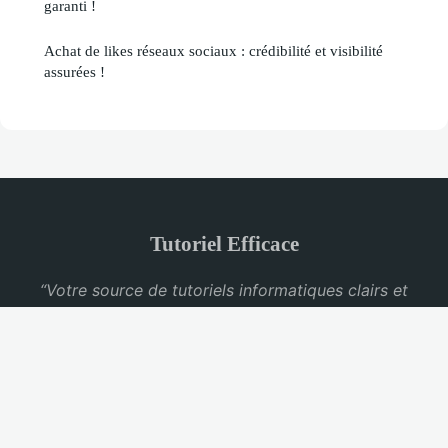
garanti !
Achat de likes réseaux sociaux : crédibilité et visibilité
assurées !
Tutoriel Efficace
“Votre source de tutoriels informatiques clairs et
pratiques”
Mentions légales
Contact
© 2026 Tutoriel Efficace. Tous droits réservés.