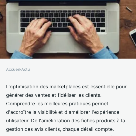
Accueil
›
Actu
ACTU
Les Meilleures Pratiques pour
L'optimisation des marketplaces est essentielle pour
générer des ventes et fidéliser les clients.
l'Optimisation des Marketplaces
Comprendre les meilleures pratiques permet
d'accroître la visibilité et d'améliorer l'expérience
Clémence
•
16 octobre 2024
•
7 min de lecture
utilisateur. De l'amélioration des fiches produits à la
gestion des avis clients, chaque détail compte.