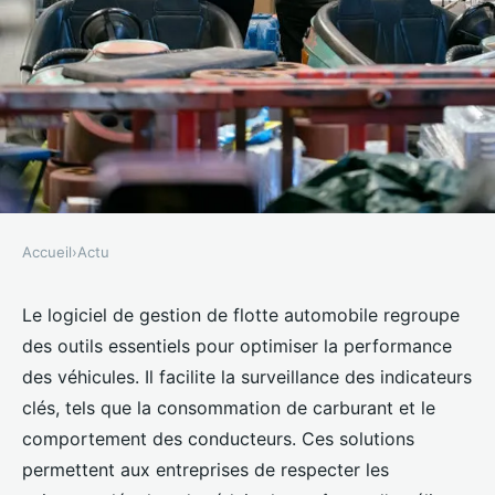
Accueil
›
Actu
ACTU
Comprendre le logiciel de
Le logiciel de gestion de flotte automobile regroupe
des outils essentiels pour optimiser la performance
gestion de flotte automobile
des véhicules. Il facilite la surveillance des indicateurs
clés, tels que la consommation de carburant et le
Clémence
•
12 avril 2025
•
5 min de lecture
comportement des conducteurs. Ces solutions
permettent aux entreprises de respecter les